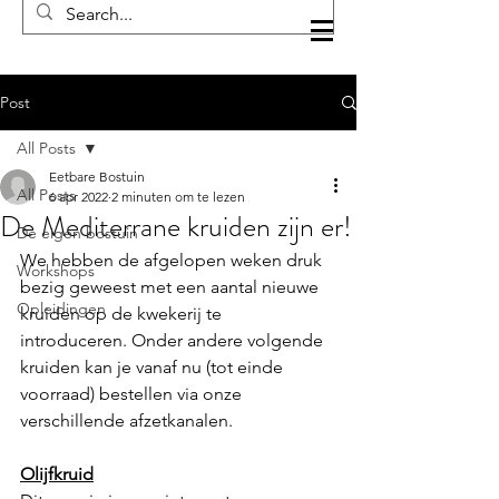
Post
All Posts
Eetbare Bostuin
All Posts
6 apr 2022
2 minuten om te lezen
De Mediterrane kruiden zijn er!
De eigen bostuin
We hebben de afgelopen weken druk 
Workshops
bezig geweest met een aantal nieuwe 
Opleidingen
kruiden op de kwekerij te 
introduceren. Onder andere volgende 
kruiden kan je vanaf nu (tot einde 
voorraad) bestellen via onze 
verschillende afzetkanalen.
Olijfkruid