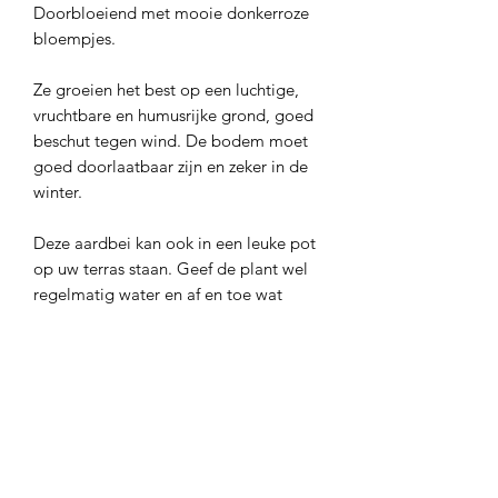
Doorbloeiend met mooie donkerroze
bloempjes.
Ze groeien het best op een luchtige,
vruchtbare en humusrijke grond, goed
beschut tegen wind. De bodem moet
goed doorlaatbaar zijn en zeker in de
winter.
Deze aardbei kan ook in een leuke pot
op uw terras staan. Geef de plant wel
regelmatig water en af en toe wat
mest.
Latijnse naam
Fragaria × ananassa 'Toscane'
Type