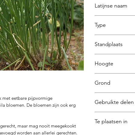
Latijnse naam
Allium schoenopra
Type
Vaste Plant
Standplaats
Halfschaduw - Scha
Hoogte
10 a 30 cm
Grond
humusrijk
ok met eetbare pijpvormige
Gebruikte delen
lila bloemen. De bloemen zijn ook erg
Bladeren, bloemen
Te plaatsen in
k gerecht, maar mag nooit meegekookt
evoegd worden aan allerlei gerechten.
Pot, Kruidenbakken,