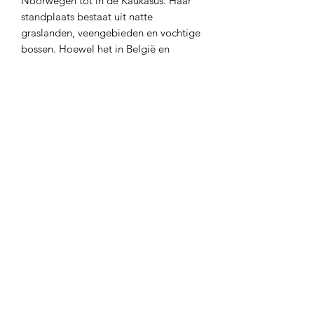
Noorwegen tot in de Kaukasus. Haar
standplaats bestaat uit natte
graslanden, veengebieden en vochtige
bossen. Hoewel het in België en
Nederland een van nature
voorkomende plant is en ze plaatselijk
vaak in flinke groepen kan bloeien,
houdt ze zich in tuinen vaak moeilijk in
stand.
Latijnse naam
Silene flos-cuculi
Type
meerjarig
Standplaats
Halfschaduw
Hoogte