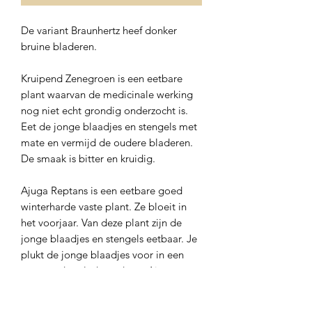
De variant Braunhertz heef donker
bruine bladeren.
Kruipend Zenegroen is een eetbare
plant waarvan de medicinale werking
nog niet echt grondig onderzocht is.
Eet de jonge blaadjes en stengels met
mate en vermijd de oudere bladeren.
De smaak is bitter en kruidig.
Ajuga Reptans is een eetbare goed
winterharde vaste plant. Ze bloeit in
het voorjaar. Van deze plant zijn de
jonge blaadjes en stengels eetbaar. Je
plukt de jonge blaadjes voor in een
gemengde salade te doen. Ajuga
Reptans staat liefst in de schaduw op
een humusrijke grond.