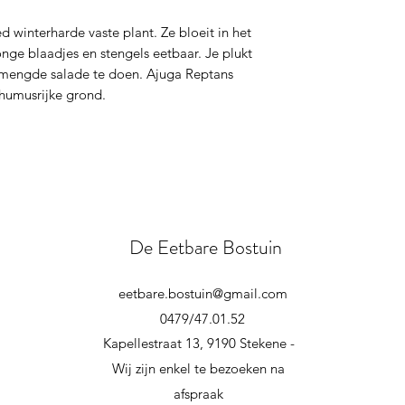
Pot, Kruidenbakken,
 winterharde vaste plant. Ze bloeit in het
onge blaadjes en stengels eetbaar. Je plukt
emengde salade te doen. Ajuga Reptans
 humusrijke grond.
De Eetbare Bostuin
eetbare.bostuin@gmail.com
0479/47.01.52
Kapellestraat 13, 9190 Stekene -
Wij zijn enkel te bezoeken na
afspraak