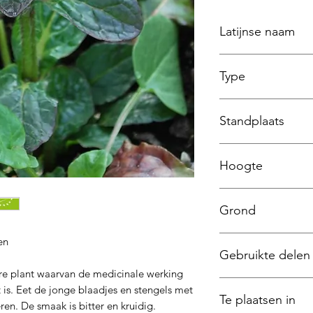
Latijnse naam
Ajuga reptans
Type
Vaste Plant
Standplaats
Halfschaduw - Scha
Hoogte
10 a 30 cm
Grond
humusrijk
en
Gebruikte delen
re plant waarvan de medicinale werking
Bladeren
 is. Eet de jonge blaadjes en stengels met
Te plaatsen in
en. De smaak is bitter en kruidig.