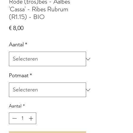
Rode (tros)bes - Aalbes
'Cassa' - Ribes Rubrum
(R1.15) - BIO
Prijs
€ 8,00
Aantal
*
Potmaat
*
Aantal
*