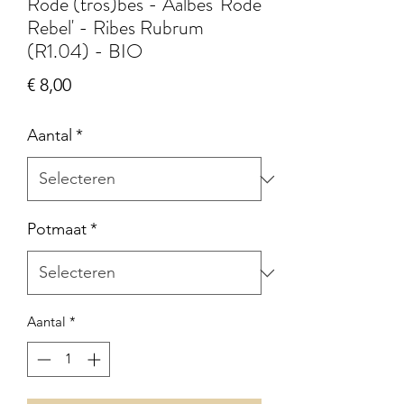
Rode (tros)bes - Aalbes 'Rode
Rebel' - Ribes Rubrum
(R1.04) - BIO
Prijs
€ 8,00
Aantal
*
Potmaat
*
Aantal
*