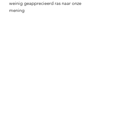
weinig geapprecieerd ras naar onze
mening
Wij kweken onze bessenstruiken van
eigen stekken op. Naar gelang de
grootte (ouderdom) verschilt de prijs.
Latijnse naam
Ribes Rubrum 'Rolan'
Type
Struik
Standplaats
Halfschaduw
Hoogte