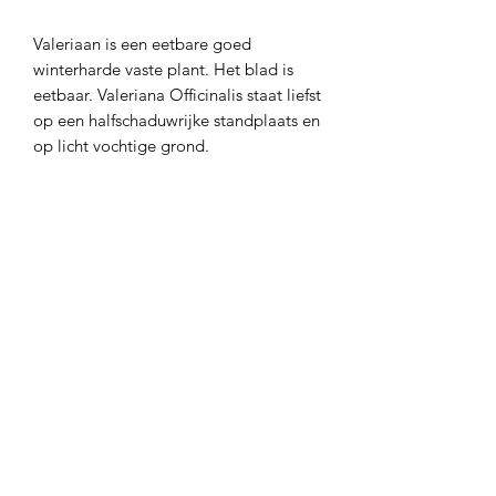
Valeriaan is een eetbare goed
winterharde vaste plant. Het blad is
eetbaar. Valeriana Officinalis staat liefst
op een halfschaduwrijke standplaats en
op licht vochtige grond.
Latijnse naam
Valeriana officinalis
Type
Vaste Plant
Standplaats
Halfschaduw
Hoogte
60 à 120cm