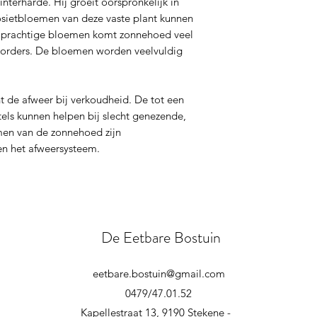
terharde. Hij groeit oorspronkelijk in
Pot, volle grond
sietbloemen van deze vaste plant kunnen
ijn prachtige bloemen komt zonnehoed veel
borders. De bloemen worden veelvuldig
 de afweer bij verkoudheid. De tot een
els kunnen helpen bij slecht genezende,
en van de zonnehoed zijn
n het afweersysteem.
De Eetbare Bostuin
eetbare.bostuin@gmail.com
0479/47.01.52
Kapellestraat 13, 9190 Stekene -