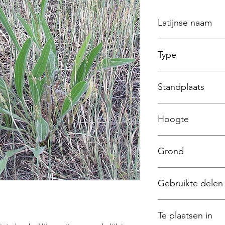
Latijnse naam
Echinacea augustifo
Type
Vaste Plant
Standplaats
Zon
Hoogte
60 a 90 cm
Grond
humusrijk
Gebruikte delen
Wortel, bloem en b
Te plaatsen in