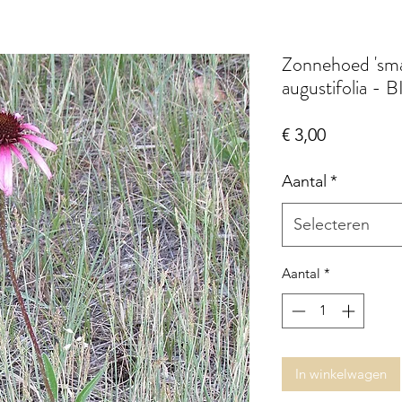
Zonnehoed 'sma
augustifolia - 
Prijs
€ 3,00
Aantal
*
Selecteren
Aantal
*
In winkelwagen