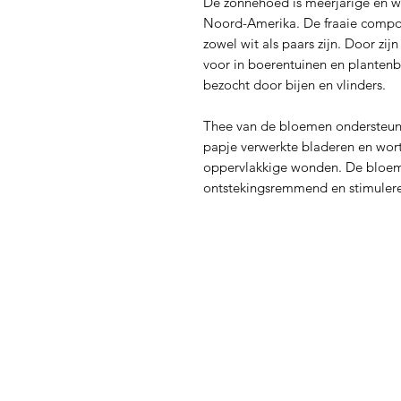
De zonnehoed is meerjarige en win
Noord-Amerika. De fraaie compo
zowel wit als paars zijn. Door z
voor in boerentuinen en planten
bezocht door bijen en vlinders.
Thee van de bloemen ondersteunt
papje verwerkte bladeren en wort
oppervlakkige wonden. De bloem
ontstekingsremmend en stimulere