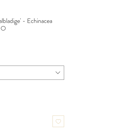
lbladige' - Echinacea
BIO