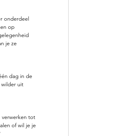
er onderdeel 
ken op 
tgelegenheid 
n je ze 
 één dag in de 
wilder uit 
n verwerken tot 
len of wil je je 
?