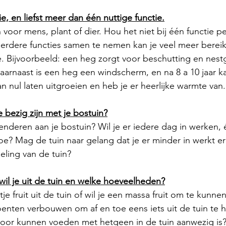
ie, en liefst meer dan één nuttige functie.
n voor mens, plant of dier. Hou het niet bij één functie p
eerdere functies samen te nemen kan je veel meer berei
e. Bijvoorbeeld: een heg zorgt voor beschutting en nes
daarnaast is een heg een windscherm, en na 8 a 10 jaar ka
 nul laten uitgroeien en heb je er heerlijke warmte van.
je bezig zijn met je bostuin?
spenderen aan je bostuin? Wil je er iedere dag in werken,
oe? Mag de tuin naar gelang dat je er minder in werkt er 
eling van de tuin?
il je uit de tuin en welke hoeveelheden?
je fruit uit de tuin of wil je een massa fruit om te kunne
groenten verbouwen om af en toe eens iets uit de tuin te ha
 door kunnen voeden met hetgeen in de tuin aanwezig is