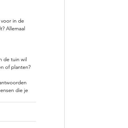
 voor in de 
dt? Allemaal 
 de tuin wil 
en of planten?  
beantwoorden 
ensen die je 