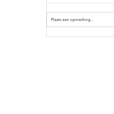
Plaats een opmerking...
🧄 Look & Bieslook in de tuin