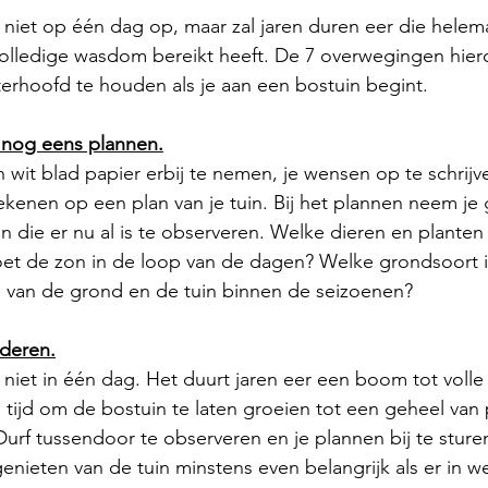
niet op één dag op, maar zal jaren duren eer die helema
n volledige wasdom bereikt heeft. De 7 overwegingen hiero
terhoofd te houden als je aan een bostuin begint.
 nog eens plannen.
wit blad papier erbij te nemen, je wensen op te schrijve
ekenen op een plan van je tuin. Bij het plannen neem je
in die er nu al is te observeren. Welke dieren en plante
et de zon in de loop van de dagen? Welke grondsoort is 
e van de grond en de tuin binnen de seizoenen?
nderen.
niet in één dag. Het duurt jaren eer een boom tot voll
ijd om de bostuin te laten groeien tot een geheel van p
urf tussendoor te observeren en je plannen bij te sturen
genieten van de tuin minstens even belangrijk als er in w