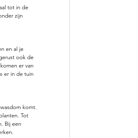
al tot in de 
nder zijn 
n en al je 
 gerust ook de 
n komen er van 
er in de tuin 
e wasdom komt. 
lanten. Tot 
. Bij een 
erken.