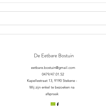
Heerlijk vooruitzicht: een seizoen
vol planten, zaden, kruiden en
groene ontmoetingen 🌿 Ook in
2026 trekken we er weer op uit
met onze planten, kruiden en
BIO, 
bessenstruiken. Je vindt ons op
beurzen, jaa
vertr
De Eetbare Bostuin
eetbare.bostuin@gmail.com
0479/47.01.52
Kapellestraat 13, 9190 Stekene -
Wij zijn enkel te bezoeken na
afspraak